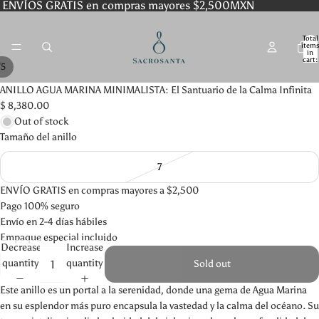
ENVÍOS GRATIS en compras mayores $2,500MXN
Total
item
in
cart:
/
5
0
ANILLO AGUA MARINA MINIMALISTA: El Santuario de la Calma Infinita
$ 8,380.00
Out of stock
Tamaño del anillo
7
ENVÍO GRATIS en compras mayores a $2,500
Pago 100% seguro
Envío en 2-4 días hábiles
Empaque especial incluido
Decrease
Increase
quantity
quantity
Sold out
Este anillo es un portal a la serenidad, donde una gema de Agua Marina
en su esplendor más puro encapsula la vastedad y la calma del océano. Su