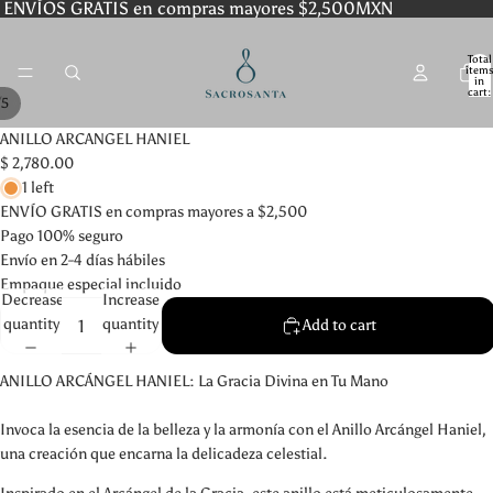
ENVÍOS GRATIS en compras mayores $2,500MXN
Total
item
in
cart:
/
5
0
ANILLO ARCANGEL HANIEL
$ 2,780.00
1 left
ENVÍO GRATIS en compras mayores a $2,500
Pago 100% seguro
Envío en 2-4 días hábiles
Empaque especial incluido
Decrease
Increase
quantity
quantity
Add to cart
ANILLO ARCÁNGEL HANIEL: La Gracia Divina en Tu Mano
Invoca la esencia de la belleza y la armonía con el Anillo Arcángel Haniel,
una creación que encarna la delicadeza celestial.