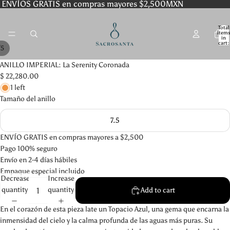
ENVÍOS GRATIS en compras mayores $2,500MXN
Total
item
in
cart:
/
5
0
ANILLO IMPERIAL: La Serenity Coronada
$ 22,280.00
1 left
Tamaño del anillo
7.5
ENVÍO GRATIS en compras mayores a $2,500
Pago 100% seguro
Envío en 2-4 días hábiles
Empaque especial incluido
Decrease
Increase
quantity
quantity
Add to cart
En el corazón de esta pieza late un Topacio Azul, una gema que encarna la
inmensidad del cielo y la calma profunda de las aguas más puras. Su