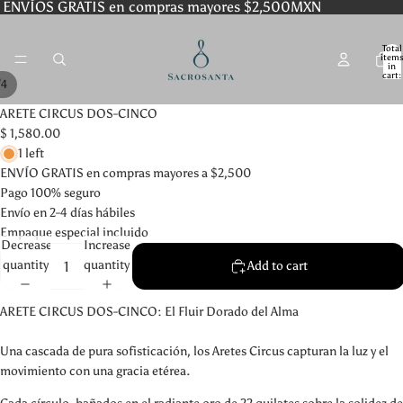
ENVÍOS GRATIS en compras mayores $2,500MXN
Total
item
in
cart:
/
4
0
ARETE CIRCUS DOS-CINCO
$ 1,580.00
1 left
ENVÍO GRATIS en compras mayores a $2,500
Pago 100% seguro
Envío en 2-4 días hábiles
Empaque especial incluido
Decrease
Increase
quantity
quantity
Add to cart
ARETE CIRCUS DOS-CINCO: El Fluir Dorado del Alma
Una cascada de pura sofisticación, los Aretes Circus capturan la luz y el
movimiento con una gracia etérea.