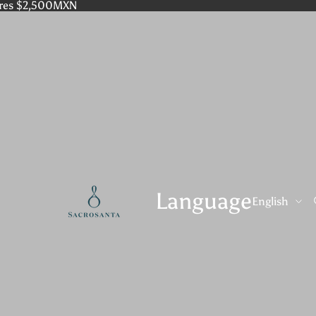
res $2,500MXN
Language