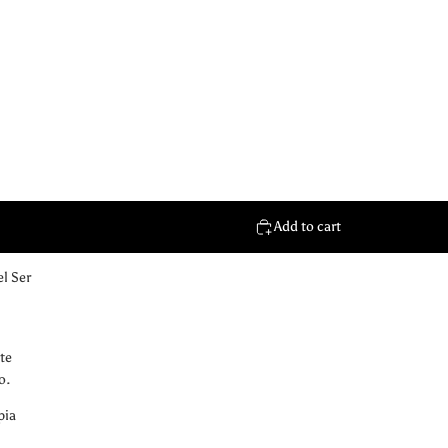
Add to cart
l Ser
te
o.
pia