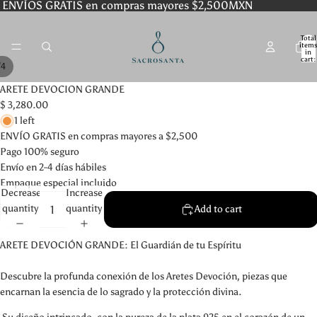
ENVÍOS GRATIS en compras mayores $2,500MXN
Total
item
in
cart:
/
4
0
ARETE DEVOCION GRANDE
$ 3,280.00
1 left
ENVÍO GRATIS en compras mayores a $2,500
Pago 100% seguro
Envío en 2-4 días hábiles
Empaque especial incluido
Decrease
Increase
quantity
quantity
Add to cart
ARETE DEVOCIÓN GRANDE: El Guardián de tu Espíritu
Descubre la profunda conexión de los Aretes Devoción, piezas que
encarnan la esencia de lo sagrado y la protección divina.