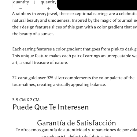
quantity
quantity
A rainbow in every jewel, these exceptional earrings are a celebrati
natural beauty and uniqueness. Inspired by the magic of tourmalin
their design features slices of this gem with a color gradient that e
the beauty of a sunset.
Each earring features a color gradient that goes from pink to dark g
This unique feature makes each pair of earrings an unrepeatable w
art, a small treasure of nature.
22-carat gold over 925 silver complements the color palette of the
tourmalines, creating a visually appealing balance.
3.5 CM X 2 CM.
Puede Que Te Interesen
Garantía de Satisfacción
Te ofrecemos garantía de autenticidad y reparaciones de por vid
cuando exista defecto de fabricación.