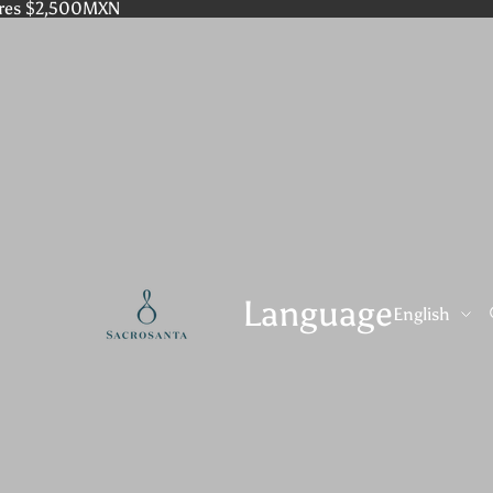
res $2,500MXN
Language