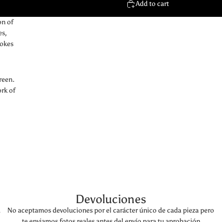
Add to cart
on of
es,
vokes
reen.
ork of
Devoluciones
a
No aceptamos devoluciones por el carácter único de cada pieza pero
te enviamos fotos reales antes del envío para tu aprobación