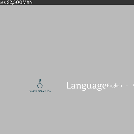
res $2,500MXN
Language