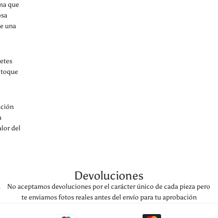
ema que
osa
de una
etes
n toque
ación
a
alor del
Devoluciones
a
No aceptamos devoluciones por el carácter único de cada pieza pero
te enviamos fotos reales antes del envío para tu aprobación