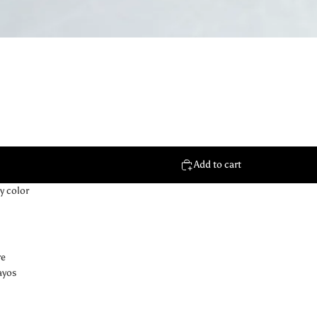
Add to cart
y color
re
ayos