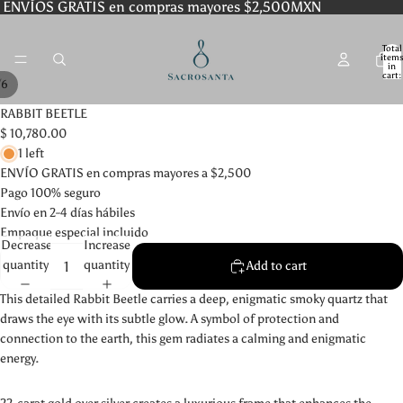
ENVÍOS GRATIS en compras mayores $2,500MXN
Total
item
in
cart:
/
6
0
RABBIT BEETLE
$ 10,780.00
1 left
ENVÍO GRATIS en compras mayores a $2,500
Pago 100% seguro
Envío en 2-4 días hábiles
Empaque especial incluido
Decrease
Increase
quantity
quantity
Add to cart
This detailed Rabbit Beetle carries a deep, enigmatic smoky quartz that
draws the eye with its subtle glow. A symbol of protection and
connection to the earth, this gem radiates a calming and enigmatic
energy.