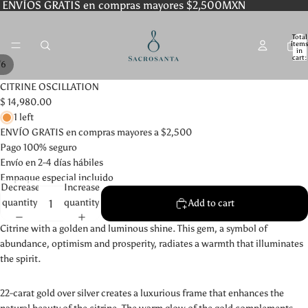
ENVÍOS GRATIS en compras mayores $2,500MXN
Total
item
in
cart:
/
6
0
CITRINE OSCILLATION
$ 14,980.00
1 left
ENVÍO GRATIS en compras mayores a $2,500
Pago 100% seguro
Envío en 2-4 días hábiles
Empaque especial incluido
Decrease
Increase
quantity
quantity
Add to cart
Citrine with a golden and luminous shine. This gem, a symbol of
abundance, optimism and prosperity, radiates a warmth that illuminates
the spirit.
22-carat gold over silver creates a luxurious frame that enhances the