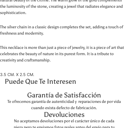
natural beauty of the citrine. The warm glow of the gold complements
the luminosity of the stone, creating a jewel that radiates elegance and
sophistication.
The silver chain in a classic design completes the set, adding a touch of
freshness and modernity.
This necklace is more than just a piece of jewelry, it is a piece of art that
celebrates the beauty of nature in its purest form. It is a tribute to
creativity and craftsmanship.
3.5 CM. X 2.5 CM.
Puede Que Te Interesen
Garantía de Satisfacción
Te ofrecemos garantía de autenticidad y reparaciones de por vida
cuando exista defecto de fabricación.
Devoluciones
No aceptamos devoluciones por el carácter único de cada
pieza pero te enviamos fotos reales antes del envío para tu