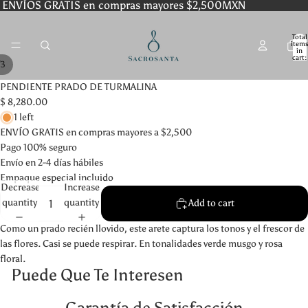
ENVÍOS GRATIS en compras mayores $2,500MXN
Total
item
in
cart:
/
3
0
PENDIENTE PRADO DE TURMALINA
$ 8,280.00
1 left
ENVÍO GRATIS en compras mayores a $2,500
Pago 100% seguro
Envío en 2-4 días hábiles
Empaque especial incluido
Decrease
Increase
quantity
quantity
Add to cart
Como un prado recién llovido, este arete captura los tonos y el frescor de
las flores. Casi se puede respirar. En tonalidades verde musgo y rosa
floral.
Puede Que Te Interesen
Garantía de Satisfacción