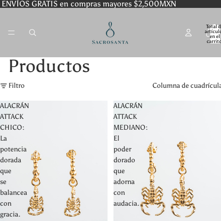
ENVÍOS GRATIS en compras mayores $2,500MXN
Total 
artícul
en el
carrit
0
Productos
Filtro
Columna de cuadrícul
ALACRÁN
ALACRÁN
ATTACK
ATTACK
CHICO:
MEDIANO:
La
El
potencia
poder
dorada
dorado
que
que
se
adorna
balancea
con
con
audacia.
gracia.