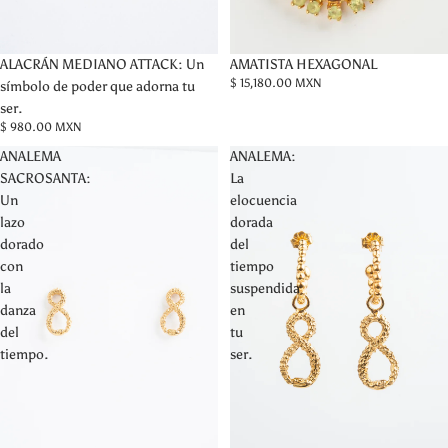
ALACRÁN MEDIANO ATTACK: Un
AMATISTA HEXAGONAL
$ 15,180.00 MXN
símbolo de poder que adorna tu
ser.
$ 980.00 MXN
ANALEMA
ANALEMA:
SACROSANTA:
La
Un
elocuencia
lazo
dorada
dorado
del
con
tiempo
la
suspendida
danza
en
del
tu
tiempo.
ser.