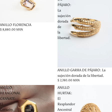
PÁJARO:
La
sujeción
dorada
ANILLO FLORENCIA
de
$ 8,880.00 MXN
la
libertad.
ANILLO GARRA DE PÁJARO: La
sujeción dorada de la libertad.
$ 2,780.00 MXN
ANILLO
ANILLO
HEXAGONAL
HURTAK:
GRANATE:
El
El
Resplandor
Corazón
Ancestral