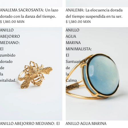
ANALEMA SACROSANTA: Un lazo
ANALEMA: La elocuencia dorada
dorado con la danza del tiempo.
del tiempo suspendida en tu ser.
$ 1,180.00 MXN
$ 1,580.00 MXN
ANILLO
ANILLO
ABEJORRO
AGUA
MEDIANO:
MARINA
El
MINIMALISTA:
zumbido
El
dorado
Santuario
de
de
la
la
vitalidad.
Calma
Infinita
Agotado
ANILLO AGUA MARINA
ANILLO ABEJORRO MEDIANO: El