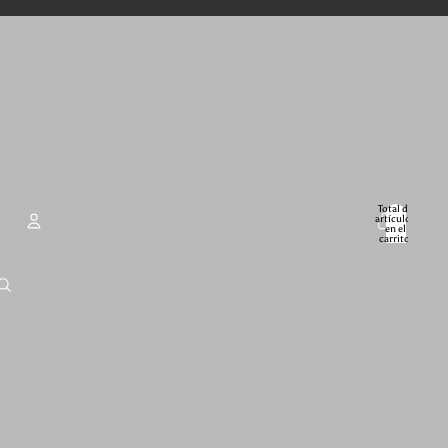
Total de
artículos
en el
carrito:
0
Cuenta
Otras opciones de inicio de sesión
Pedidos
Perfil