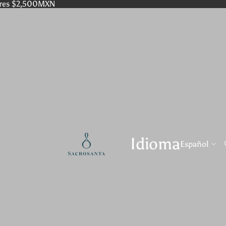
res $2,500MXN
Idioma