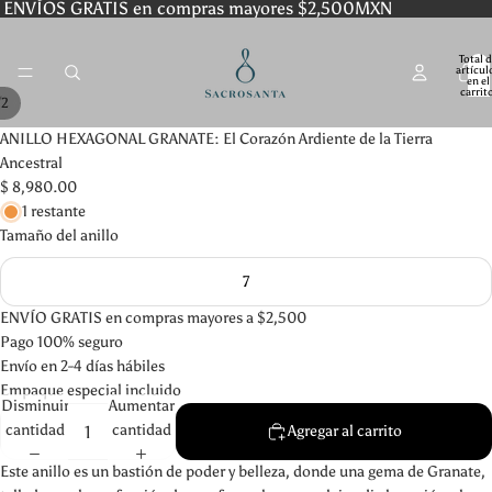
ENVÍOS GRATIS en compras mayores $2,500MXN
Total 
artícul
en el
carrit
/
2
0
ANILLO HEXAGONAL GRANATE: El Corazón Ardiente de la Tierra
Ancestral
$ 8,980.00
1 restante
Tamaño del anillo
7
ENVÍO GRATIS en compras mayores a $2,500
Pago 100% seguro
Envío en 2-4 días hábiles
Empaque especial incluido
Disminuir
Aumentar
cantidad
cantidad
Agregar al carrito
Este anillo es un bastión de poder y belleza, donde una gema de Granate,