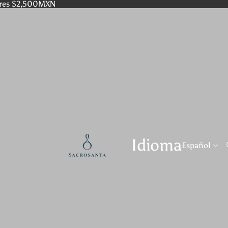
res $2,500MXN
Idioma