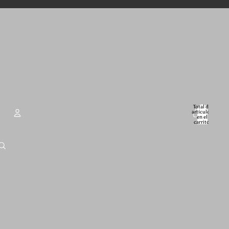
Total de
artículos
en el
carrito:
0
Cuenta
Otras opciones de inicio de sesión
Pedidos
Perfil