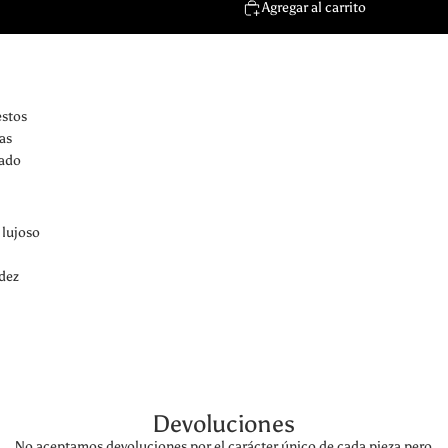
Agregar al carrito
estos
las
rado
 lujoso
idez
Devoluciones
a
No aceptamos devoluciones por el carácter único de cada pieza pero