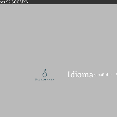
res $2,500MXN
Idioma