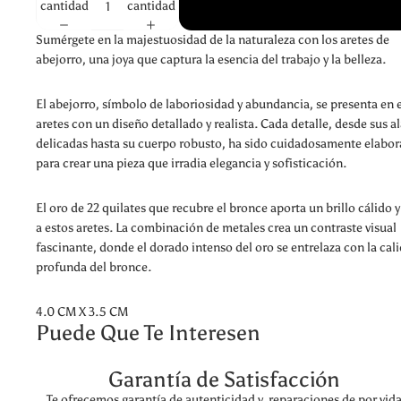
cantidad
cantidad
Sumérgete en la majestuosidad de la naturaleza con los aretes de
abejorro, una joya que captura la esencia del trabajo y la belleza.
El abejorro, símbolo de laboriosidad y abundancia, se presenta en 
aretes con un diseño detallado y realista. Cada detalle, desde sus a
delicadas hasta su cuerpo robusto, ha sido cuidadosamente elabo
para crear una pieza que irradia elegancia y sofisticación.
El oro de 22 quilates que recubre el bronce aporta un brillo cálido y
a estos aretes. La combinación de metales crea un contraste visual
fascinante, donde el dorado intenso del oro se entrelaza con la cal
profunda del bronce.
4.0 CM X 3.5 CM
Puede Que Te Interesen
Garantía de Satisfacción
Te ofrecemos garantía de autenticidad y reparaciones de por vid