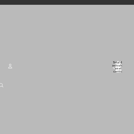
Total de
artículos
en el
carrito:
0
Cuenta
Otras opciones de inicio de sesión
Pedidos
Perfil