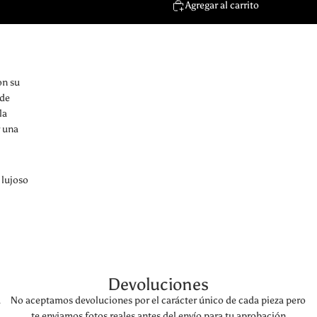
Agregar al carrito
on su
 de
la
r una
 lujoso
Devoluciones
a
No aceptamos devoluciones por el carácter único de cada pieza pero
te enviamos fotos reales antes del envío para tu aprobación