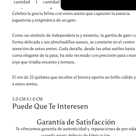
cantidad
cantidad
Celebra la gracia felina con estos aretes que capturan la esencia
juguetona y enigmática de un gato.
Como un símbolo de independencia y misterio, la garrita de gato c
forma delicada y sus almohadillas suaves, se convierte en el centro
atención de estos aretes. Cada detalle, desde las uñas sutiles hasta 
curva elegante de la pata, ha sido recreado con precisión para crea
joya que irradia encanto y ternura.
El oro de 22 quilates que recubre el bronce aporta un brillo cálido y
a estos aretes.
3.0 CM X 1.0 CM
Puede Que Te Interesen
Garantía de Satisfacción
Te ofrecemos garantía de autenticidad y reparaciones de por vid
cuando exista defecto de fabricación.