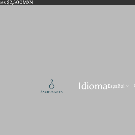
res $2,500MXN
Idioma