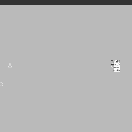
Total de
artículos
en el
carrito:
0
Cuenta
Otras opciones de inicio de sesión
Pedidos
Perfil