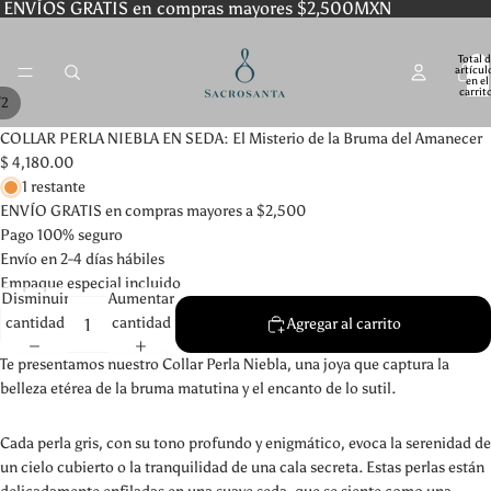
ENVÍOS GRATIS en compras mayores $2,500MXN
Total 
artícul
en el
carrit
/
2
0
COLLAR PERLA NIEBLA EN SEDA: El Misterio de la Bruma del Amanecer
$ 4,180.00
1 restante
ENVÍO GRATIS en compras mayores a $2,500
Pago 100% seguro
Envío en 2-4 días hábiles
Empaque especial incluido
Disminuir
Aumentar
cantidad
cantidad
Agregar al carrito
Te presentamos nuestro Collar Perla Niebla, una joya que captura la
belleza etérea de la bruma matutina y el encanto de lo sutil.
Cada perla gris, con su tono profundo y enigmático, evoca la serenidad de
un cielo cubierto o la tranquilidad de una cala secreta. Estas perlas están