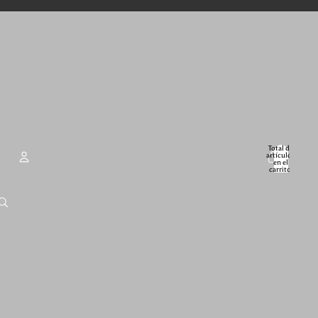
Total de
artículos
en el
carrito:
0
Cuenta
Otras opciones de inicio de sesión
Pedidos
Perfil