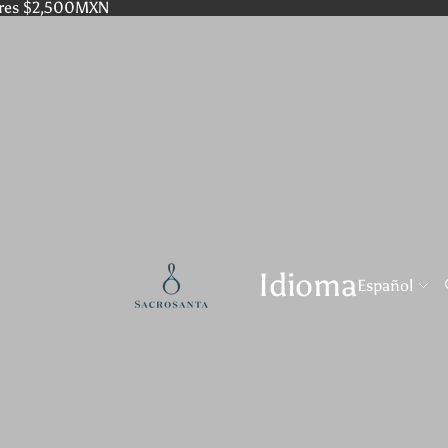
res $2,500MXN
Idioma