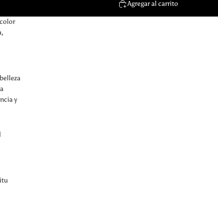
Agregar al carrito
color
a,
 belleza
la
ncia y
l
itu